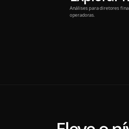
Análises para diretores fin
operadoras.
Business Plan for Hos
Eleve o ní