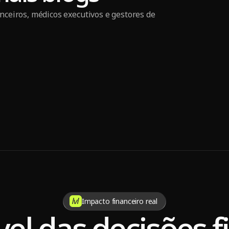
anceiros, médicos executivos e gestores de
pitals
Hospital Strategic Planning
Chron
Impacto financeiro real
vel das decisões 