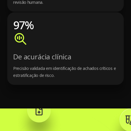
7
7
revisão humana.
4
8
8
9
7
%
0
0
4
4
4
3
De acurácia clínica
2
2
2
0
0
Precisão validada em identificação de achados críticos e
7
estratificação de risco.
8
0
4