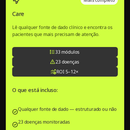
Care
Lê qualquer fonte de dado clínico e encontra os
pacientes que mais precisam de atenção.
33 módulos
23 doenças
ROI 5–12×
O que está incluso:
Qualquer fonte de dado — estruturado ou não
23 doenças monitoradas