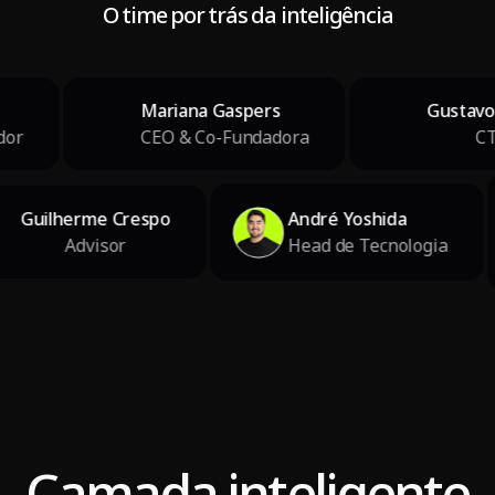
O time por trás da inteligência
Mariana Gaspers
Gustavo Ba
CEO & Co-Fundadora
CTO
uilherme Crespo
André Yoshida
Advisor
Head de Tecnologia
Camada inteligente