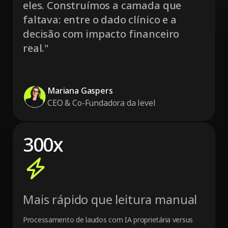
4
eles. Construímos a camada que
faltava: entre o dado clínico e a
3
decisão com impacto financeiro
7
real."
4
8
0
6
Mariana Gaspers
9
CEO & Co-Fundadora da level
4
4
3
0
0
x
3
4
4
7
3
3
8
Mais rápido que leitura manual
2
2
6
Processamento de laudos com IA proprietária versus