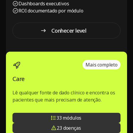
Dashboards executivos
ROI documentado por módulo
Conhecer level
One
Conhecer level One
Mais completo
Care
Lê qualquer fonte de dado clínico e encontra os
pacientes que mais precisam de atenção.
33 módulos
23 doenças