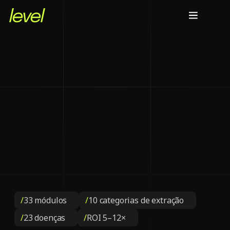
Care
/
33 módulos
/
10 categorias de extração
/
23 doenças
/
ROI 5–12×