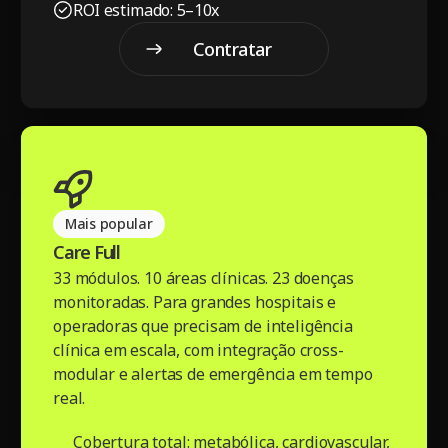
ROI estimado: 5–10x
Contratar
pacote
Contratar pacote
Mais popular
Care Full
33 módulos. 10 áreas clínicas. 23 doenças
monitoradas. Para grandes hospitais e
operadoras que precisam de inteligência
clínica em escala, com integração cross-
modular e alertas de emergência em tempo
real.
Cobertura total: metabólica, cardiovascular,