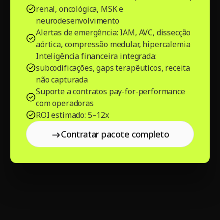
renal, oncológica, MSK e
neurodesenvolvimento
Alertas de emergência: IAM, AVC, dissecção
aórtica, compressão medular, hipercalemia
Inteligência financeira integrada:
subcodificações, gaps terapêuticos, receita
não capturada
Suporte a contratos pay-for-performance
com operadoras
ROI estimado: 5–12x
Contratar pacote completo
Contratar pacote
completo