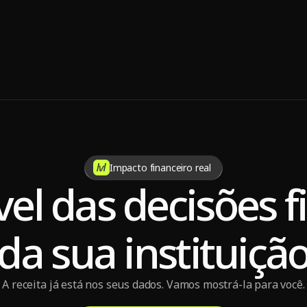
velai.com.br
Impacto financeiro real
vel das decisões 
da sua instituiçã
A receita já está nos seus dados. Vamos mostrá-la para você.