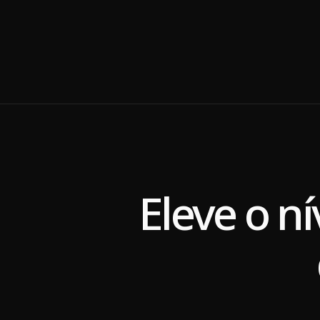
gustavo@le
Eleve o ní