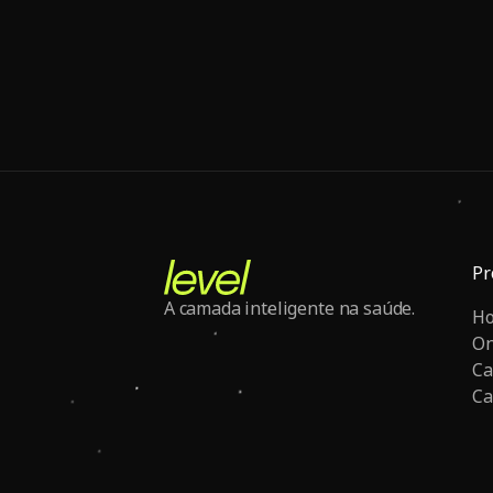
Pr
A camada inteligente na saúde.
H
O
Ca
Ca