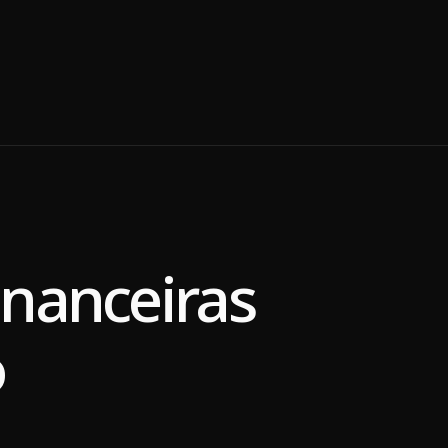
financeiras
o