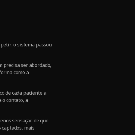
epetir: o sistema passou
m precisa ser abordado,
 forma como a
co de cada paciente a
 o contato, a
menos sensação de que
s captados, mais