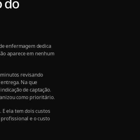
o do
e de enfermagem dedica
o não aparece em nenhum
0 minutos revisando
 entrega. Na que
 indicação de captação.
nizou como prioritário.
 E ela tem dois custos
rofissional e o custo