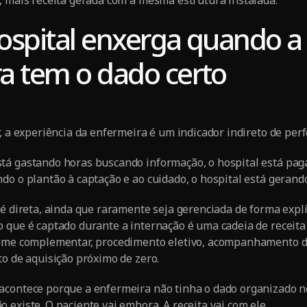
ospital enxerga quando a
a tem o dado certo
r, a experiência da enfermeira é um indicador indireto de per
á gastando horas buscando informação, o hospital está paga
do o plantão à captação e ao cuidado, o hospital está gerando
 é direta, ainda que raramente seja gerenciada de forma expl
 que é captado durante a internação é uma cadeia de receita 
xame complementar, procedimento eletivo, acompanhamento d
to de aquisição próximo de zero.
acontece porque a enfermeira não tinha o dado organizado n
 existe. O paciente vai embora. A receita vai com ele.