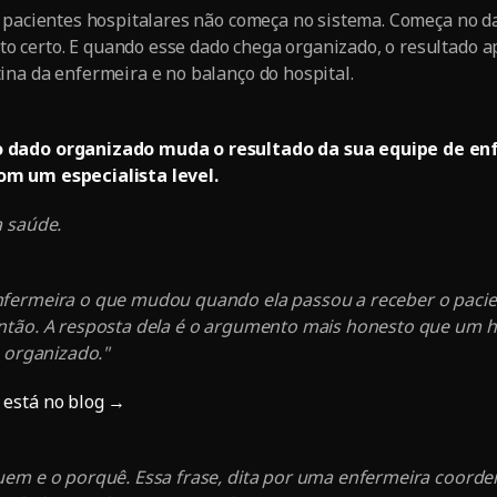
e pacientes hospitalares não começa no sistema. Começa no d
certo. E quando esse dado chega organizado, o resultado a
na da enfermeira e no balanço do hospital.
 dado organizado muda o resultado da sua equipe de e
m um especialista level.
a saúde.
fermeira o que mudou quando ela passou a receber o pacien
ntão. A resposta dela é o argumento mais honesto que um h
o organizado."
 está no blog →
uem e o porquê. Essa frase, dita por uma enfermeira coord