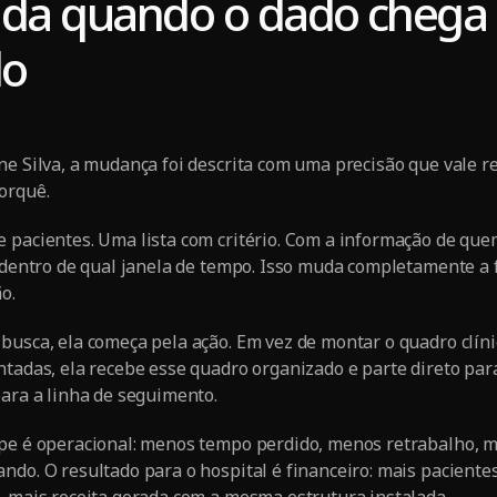
da quando o dado chega
do
ne Silva, a mudança foi descrita com uma precisão que vale r
orquê.
 pacientes. Uma lista com critério. Com a informação de que
e dentro de qual janela de tempo. Isso muda completamente a
o.
busca, ela começa pela ação. Em vez de montar o quadro clíni
ntadas, ela recebe esse quadro organizado e parte direto para
para a linha de seguimento.
ipe é operacional: menos tempo perdido, menos retrabalho, 
ndo. O resultado para o hospital é financeiro: mais paciente
, mais receita gerada com a mesma estrutura instalada.