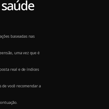
a saúde
nações baseadas nas
eensão, uma vez que é
osta real e de índices
es de você recomendar a
pontuação.