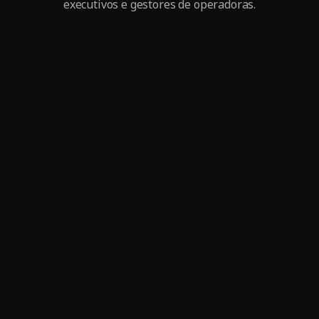
executivos e gestores de operadoras.
Nov 7, 2025
7 inovações na medicina para você conhecer e investir