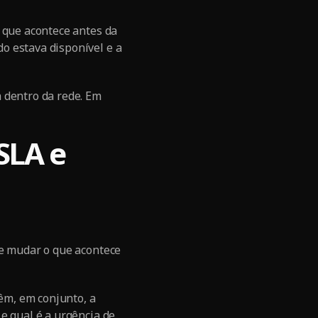
 que acontece antes da
o estava disponível e a
 dentro da rede. Em
SLA e
ge mudar o que acontece
têm, em conjunto, a
e qual é a urgência de