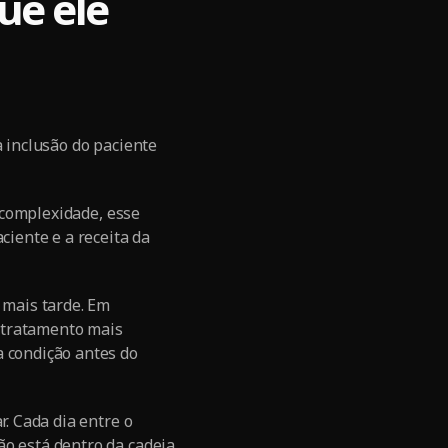
ue ele
a inclusão do paciente
a complexidade, esse
ciente e a receita da
 mais tarde. Em
 tratamento mais
a condição antes do
r. Cada dia entre o
ão está dentro da cadeia