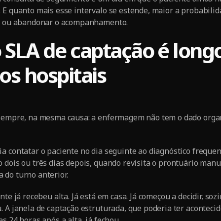
 E quanto mais esse intervalo se estende, maior a probabilid
ão ou abandonar o acompanhamento.
 SLA de captação é long
os hospitais
 sempre, na mesma causa: a enfermagem não tem o dado organ
a contatar o paciente no dia seguinte ao diagnóstico frequ
o dois ou três dias depois, quando revisita o prontuário ma
do turno anterior.
nte já recebeu alta. Já está em casa. Já começou a decidir, soz
. A janela de captação estruturada, que poderia ter aconteci
s 24 horas após a alta, já fechou.