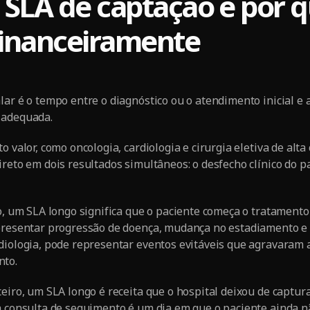
 SLA de captação e por q
financeiramente
lar é o tempo entre o diagnóstico ou o atendimento inicial e 
 adequada.
o valor, como oncologia, cardiologia e cirurgia eletiva de alt
reto em dois resultados simultâneos: o desfecho clínico do pa
co, um SLA longo significa que o paciente começa o tratamento
epresentar progressão de doença, mudança no estadiamento e
diologia, pode representar eventos evitáveis que agravaram 
nto.
eiro, um SLA longo é receita que o hospital deixou de captura
a consulta de seguimento é um dia em que o paciente ainda n