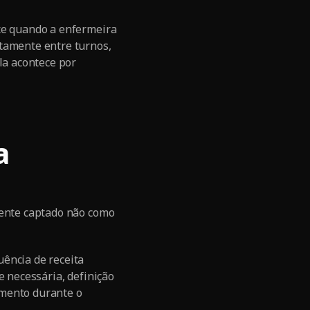
ece quando a enfermeira
etamente entre turnos,
a acontece por
a
iente captado não como
ência de receita
e necessária, definição
amento durante o