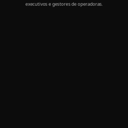
executivos e gestores de operadoras.
Nov 7, 2025
7 inovações na medicina para você conhecer e investir